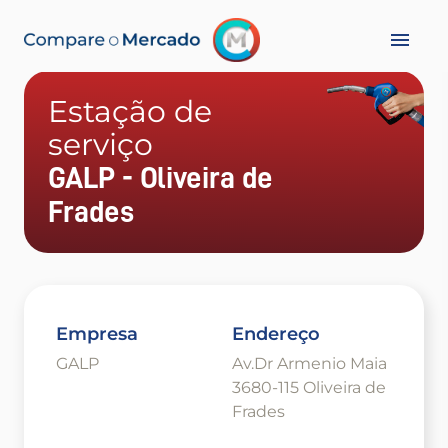
Estação de
serviço
GALP - Oliveira de
Frades
Empresa
Endereço
GALP
Av.Dr Armenio Maia
3680-115 Oliveira de
Frades