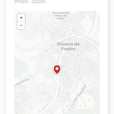
07:00h - 22:00h
+
−