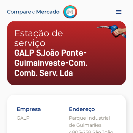
Estação de
serviço
GALP S.João Ponte-
Guimainveste-Com.
Comb. Serv. Lda
Empresa
Endereço
GALP
Parque Industrial
de Guimarães
4805-258 São João