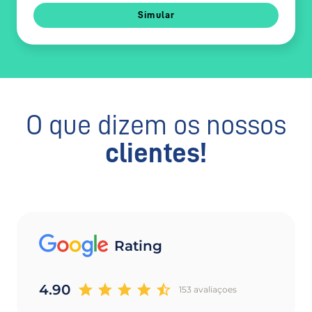
Simular
O que dizem os nossos
clientes!
Rating
4.90
153 avaliaçoes