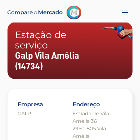
Estação de
serviço
Galp Vila Amélia
(14734)
Empresa
Endereço
GALP
Estrada de Vila
Amélia 36
2950-805 Vila
Amélia