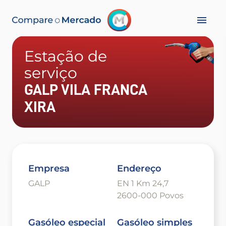
Estação de
serviço
GALP VILA FRANCA
XIRA
Empresa
Endereço
GALP
EN 1 Km 24,7
2600-000 Povos
Gasóleo especial
Gasóleo simples