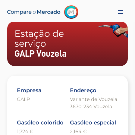
Estação de
serviço
GALP Vouzela
Empresa
Endereço
GALP
Variante de Vouzela
3670-234 Vouzela
Gasóleo colorido
Gasóleo especial
1,724 €
2,164 €