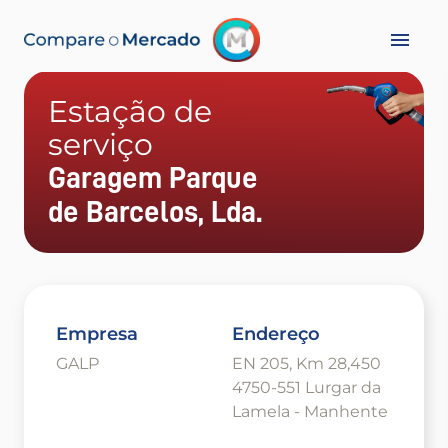
Estação de
serviço
Garagem Parque
de Barcelos, Lda.
Empresa
Endereço
GALP
EN 205, Km 28,450
4750-551 Lurgar da
Lamela - Manhente