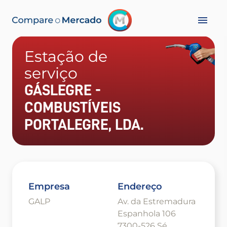
Estação de
serviço
GÁSLEGRE -
COMBUSTÍVEIS
PORTALEGRE, LDA.
Empresa
Endereço
GALP
Av. da Estremadura
Espanhola 106
7300-526 Sé