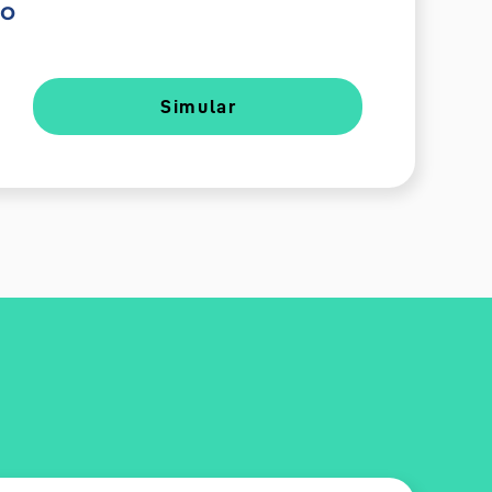
do
Simular