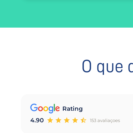
O que 
Rating
4.90
153 avaliaçoes