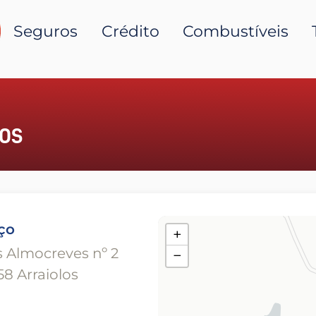
Seguros
Crédito
Combustíveis
LOS
ço
+
 Almocreves nº 2
−
8 Arraiolos