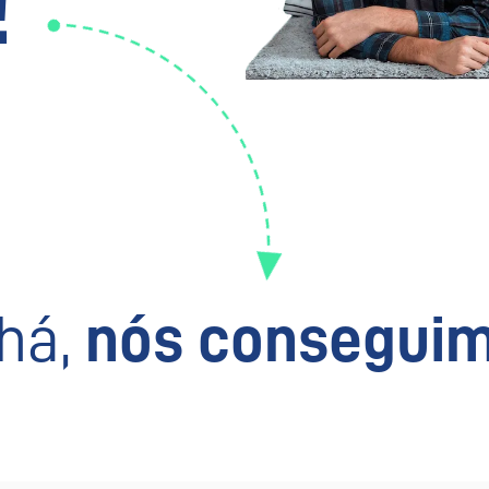
!
há,
nós conseguim