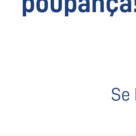
poupança
Se 