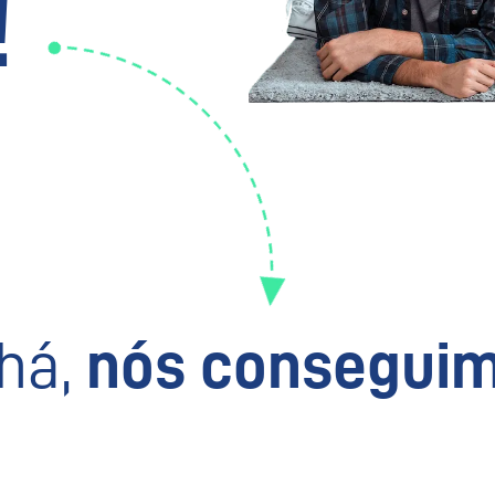
!
há,
nós conseguim