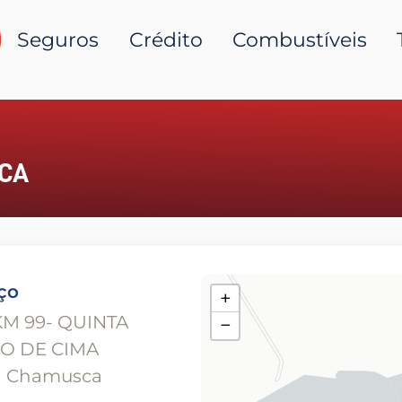
Seguros
Crédito
Combustíveis
CA
ço
+
KM 99- QUINTA
−
O DE CIMA
11 Chamusca