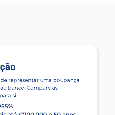
̧ão
 pode representar uma poupança
 ao banco. Compare as
ara si.
TP55%
is até €700.000 e 50 anos