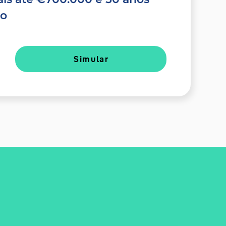
do
Simular