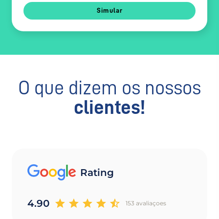
Simular
O que dizem os nossos
clientes!
Rating
4.90
153 avaliaçoes