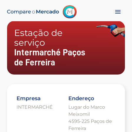
Estação de
serviço
Intermarché Paços
de Ferreira
Empresa
Endereço
INTERMARCHÉ
Lugar do Marco
Meixomil
4595-225 Paços de
Ferreira