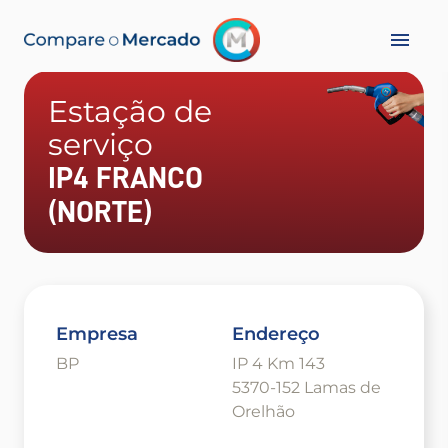
Estação de
serviço
IP4 FRANCO
(NORTE)
Empresa
Endereço
BP
IP 4 Km 143
5370-152 Lamas de
Orelhão