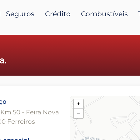
Seguros
Crédito
Combustíveis
a.
ço
+
 Km 50 - Feira Nova
−
0 Ferreiros