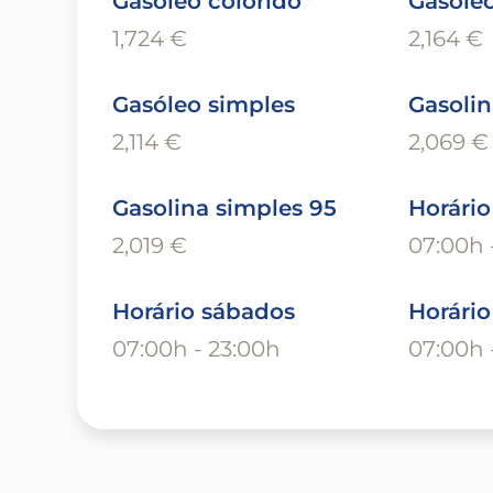
Gasóleo colorido
Gasóleo
1,724 €
2,164 €
Gasóleo simples
Gasolin
2,114 €
2,069 €
Gasolina simples 95
Horário
2,019 €
07:00h 
Horário sábados
Horári
07:00h - 23:00h
07:00h 