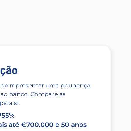
̧ão
 pode representar uma poupança
 ao banco. Compare as
ara si.
TP55%
is até €700.000 e 50 anos