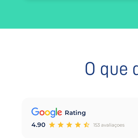
O que 
Rating
4.90
153 avaliaçoes