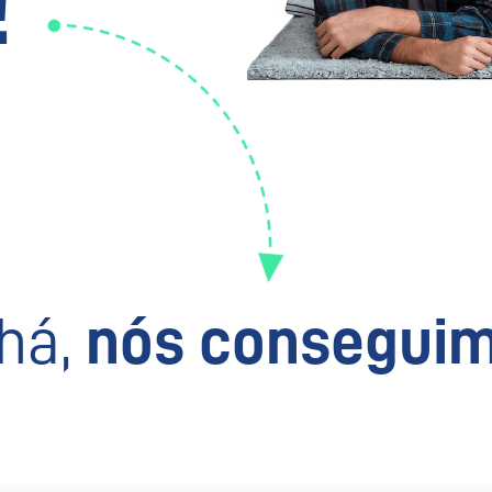
!
há,
nós conseguim