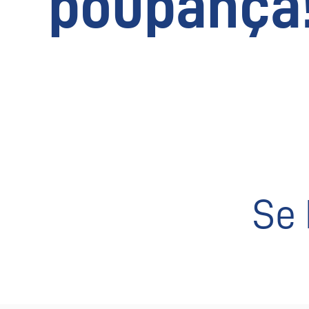
poupança
Se 