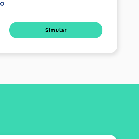
do
Simular