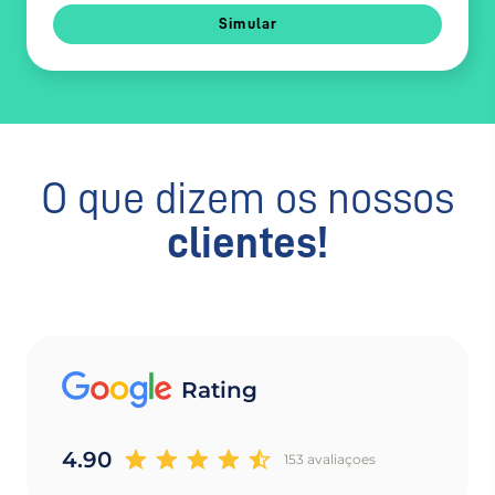
Simular
O que dizem os nossos
clientes!
Rating
4.90
153 avaliaçoes