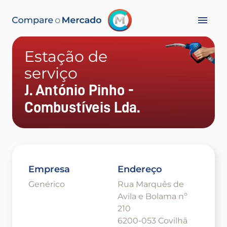
Estação de
serviço
J. António Pinho -
Combustíveis Lda.
Empresa
Endereço
Genérico
Rua Marquês de
Avila e Bolama nº
210
6200-053 Covilhã