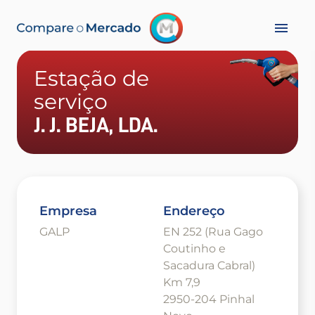
Estação de
serviço
J. J. BEJA, LDA.
Empresa
Endereço
GALP
EN 252 (Rua Gago
Coutinho e
Sacadura Cabral)
Km 7,9
2950-204 Pinhal