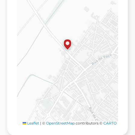
Leaflet
|
©
OpenStreetMap
contributors ©
CARTO