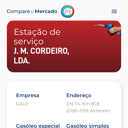
Estação de
serviço
J. M. CORDEIRO,
LDA.
Empresa
Endereço
GALP
EN 114 Km 81,8
2080-099 Almeirim
Gasóleo especial
Gasóleo simples