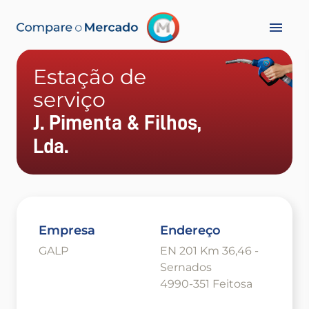
Estação de
serviço
J. Pimenta & Filhos,
Lda.
Empresa
Endereço
GALP
EN 201 Km 36,46 -
Sernados
4990-351 Feitosa