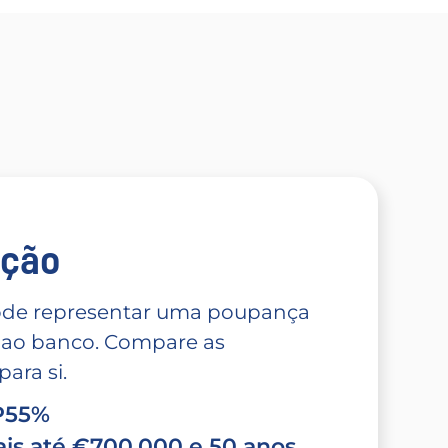
̧ão
 pode representar uma poupança
 ao banco. Compare as
ara si.
TP55%
is até €700.000 e 50 anos