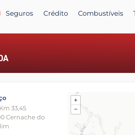
Seguros
Crédito
Combustíveis
DA
ço
+
Km 33,45
−
00 Cernache do
dim