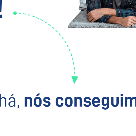
!
há,
nós conseguim