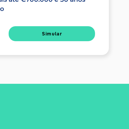
do
Simular