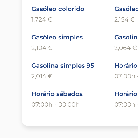
Gasóleo colorido
Gasóleo
1,724 €
2,154 €
Gasóleo simples
Gasolin
2,104 €
2,064 €
Gasolina simples 95
Horário
2,014 €
07:00h 
Horário sábados
Horári
07:00h - 00:00h
07:00h 