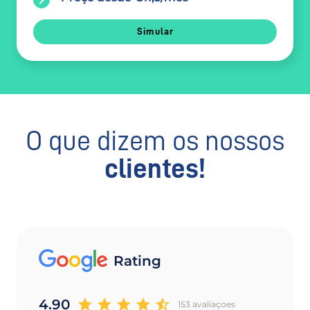
Simular
O que dizem os nossos
clientes!
Rating
4.90
153 avaliaçoes