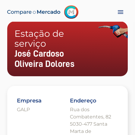
Estação de
serviço
José Cardoso
Oliveira Dolores
Empresa
Endereço
GALP
Rua dos
Combatentes, 82
5030-477 Santa
Marta de