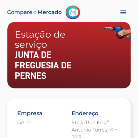
Estação de
serviço
JUNTA DE
FREGUESIA DE
PERNES
Empresa
Endereço
GALP
EN 3 (Rua Engº
António Torres) Km
58,3