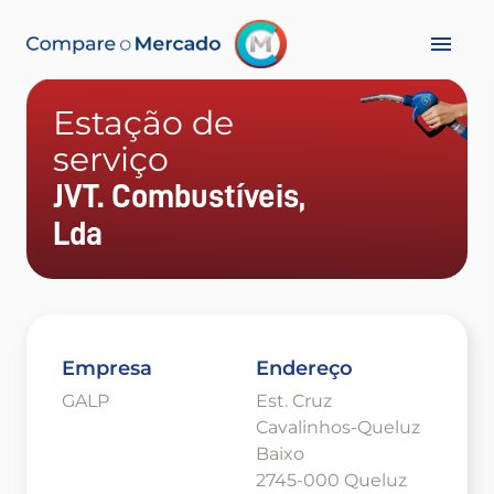
Estação de
serviço
JVT. Combustíveis,
Lda
Empresa
Endereço
GALP
Est. Cruz
Cavalinhos-Queluz
Baixo
2745-000 Queluz