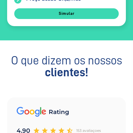
Simular
O que dizem os nossos
clientes!
Rating
4.90
153 avaliaçoes