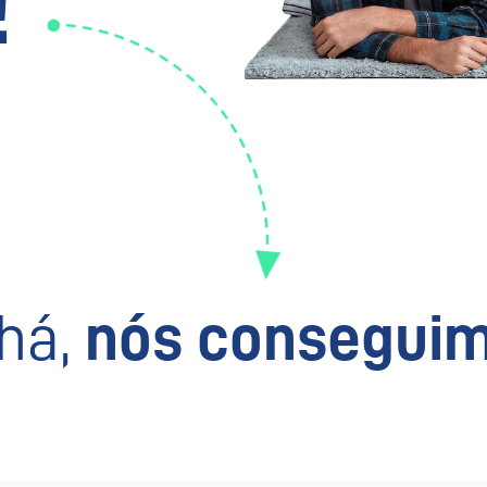
!
há,
nós conseguim