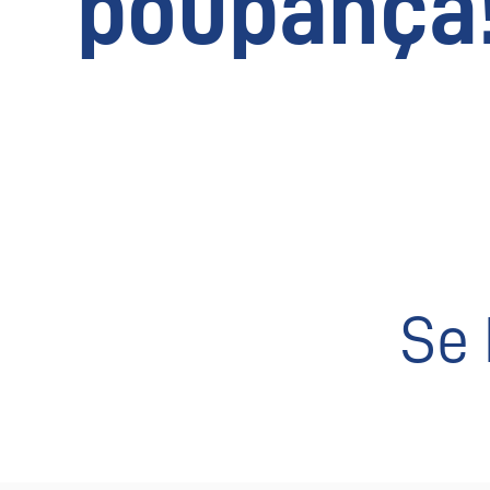
poupança
Se 