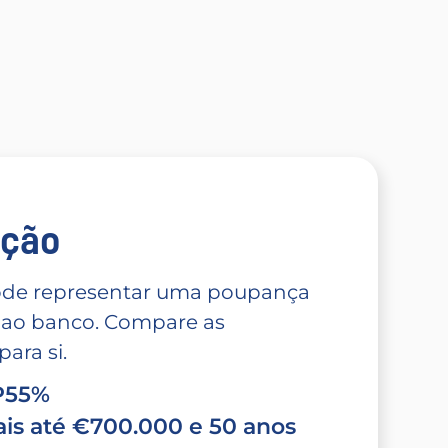
̧ão
 pode representar uma poupança
 ao banco. Compare as
ara si.
TP55%
is até €700.000 e 50 anos