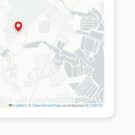
Leaflet
|
©
OpenStreetMap
contributors ©
CARTO