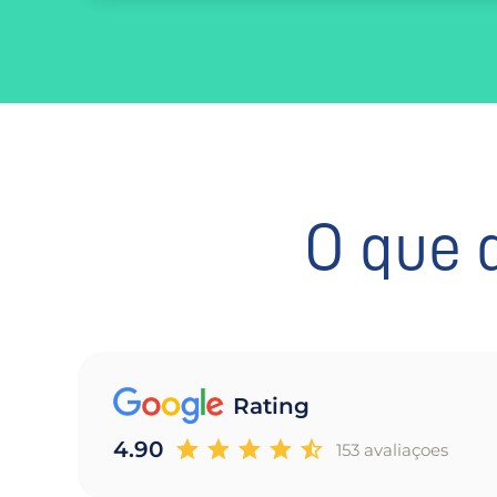
O que 
Rating
4.90
153 avaliaçoes