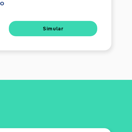
do
Simular