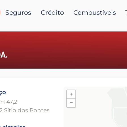
Seguros
Crédito
Combustíveis
A.
ço
+
m 47,2
−
2 Sítio dos Pontes