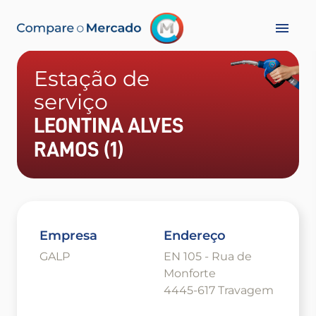
Estação de
serviço
LEONTINA ALVES
RAMOS (1)
Empresa
Endereço
GALP
EN 105 - Rua de
Monforte
4445-617 Travagem