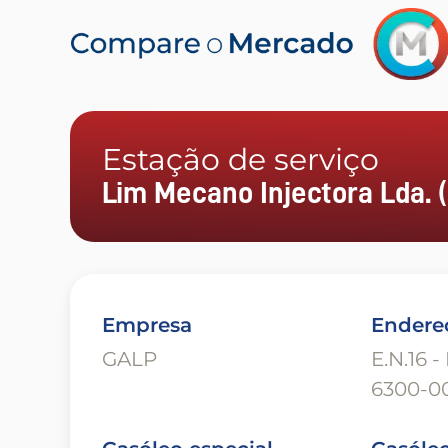
Estação de serviço
Lim Mecano Injectora Lda. (
Empresa
Endere
GALP
E.N.16 -
6300-0