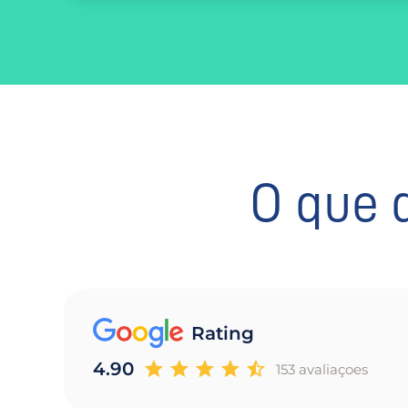
O que 
Rating
4.90
153 avaliaçoes