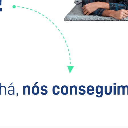
!
há,
nós conseguim