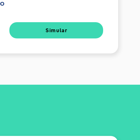
do
Simular