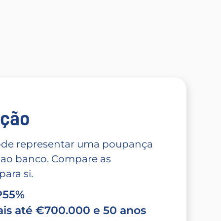
̧ão
 pode representar uma poupança
 ao banco. Compare as
ara si.
TP55%
is até €700.000 e 50 anos