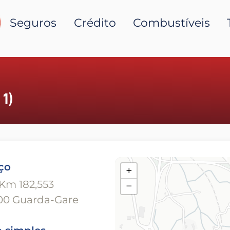
Seguros
Crédito
Combustíveis
 1)
ço
+
 Km 182,553
−
00 Guarda-Gare