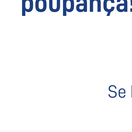
poupança
Se 