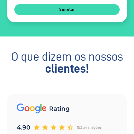
Simular
O que dizem os nossos
clientes!
Rating
4.90
153 avaliaçoes