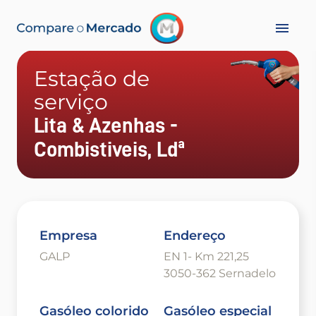
Estação de
serviço
Lita & Azenhas -
Combistiveis, Ldª
Empresa
Endereço
GALP
EN 1- Km 221,25
3050-362 Sernadelo
Gasóleo colorido
Gasóleo especial