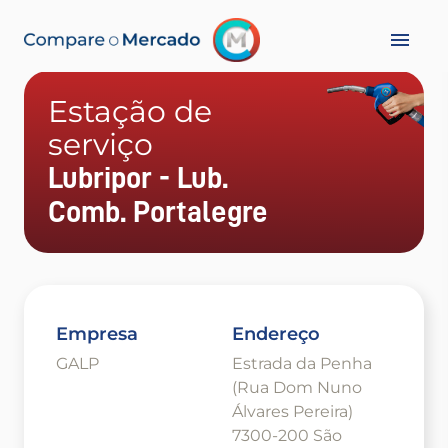
Estação de
serviço
Lubripor - Lub.
Comb. Portalegre
Empresa
Endereço
GALP
Estrada da Penha
(Rua Dom Nuno
Álvares Pereira)
7300-200 São