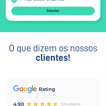
Simular
O que dizem os nossos
clientes!
Rating
4.90
153 avaliaçoes