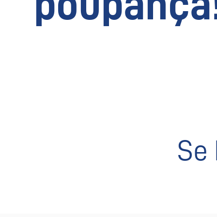
poupança
Se 