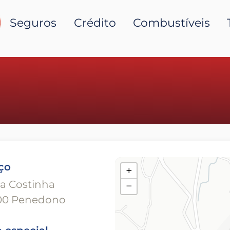
Seguros
Crédito
Combustíveis
ço
+
a Costinha
−
00 Penedono