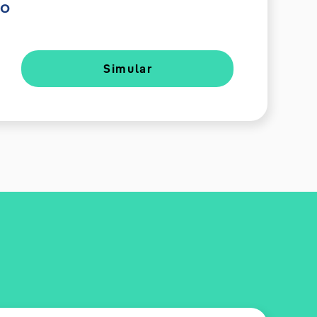
do
Simular