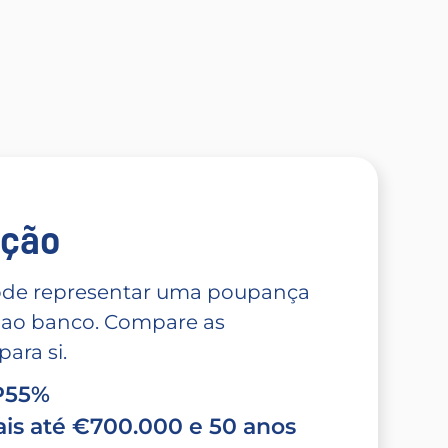
̧ão
 pode representar uma poupança
 ao banco. Compare as
ara si.
TP55%
is até €700.000 e 50 anos