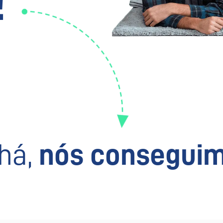
!
há,
nós conseguim