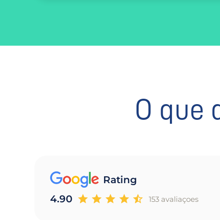
O que 
Rating
4.90
153 avaliaçoes