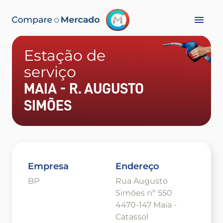
Estação de
serviço
MAIA - R. AUGUSTO
SIMÕES
Empresa
Endereço
BP
Rua Augusto
Simões nº 550
4470-147 Maia -
Catassol