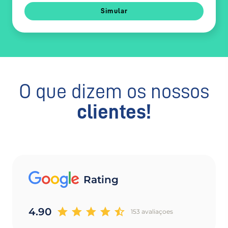
Simular
O que dizem os nossos
clientes!
Rating
4.90
153 avaliaçoes