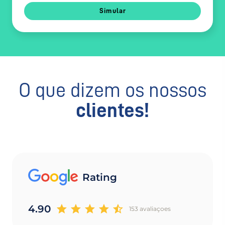
Simular
O que dizem os nossos
clientes!
Rating
4.90
153 avaliaçoes