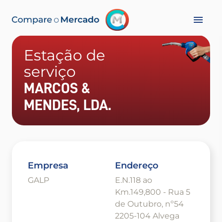
Estação de
serviço
MARCOS &
MENDES, LDA.
Empresa
Endereço
GALP
E.N.118 ao
Km.149,800 - Rua 5
de Outubro, nº54
2205-104 Alvega