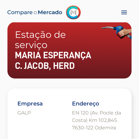
Estação de
serviço
MARIA ESPERANÇA
C. JACOB, HERD
Empresa
Endereço
GALP
EN 120 (Av. Poole da
Costa) Km 102,845
7630-122 Odemira