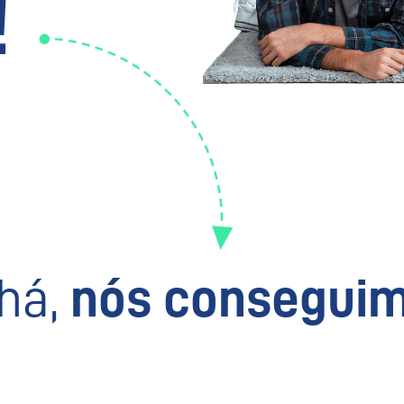
!
há,
nós conseguim