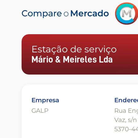
Estação de serviço
Mário & Meireles Lda
Empresa
Endere
GALP
Rua En
Vaz, s/n
5370-44