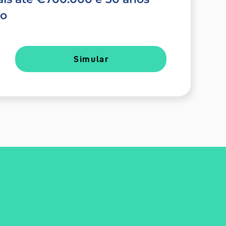
do
Simular