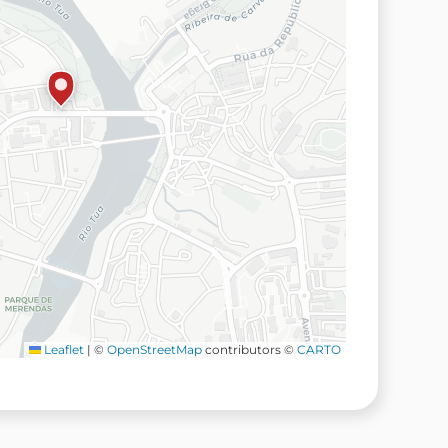
Leaflet
|
©
OpenStreetMap
contributors ©
CARTO