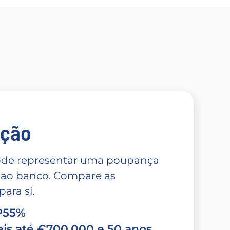
̧ão
 pode representar uma poupança
 ao banco. Compare as
ara si.
TP55%
is até €700.000 e 50 anos