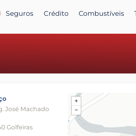
Seguros
Crédito
Combustíveis
ço
+
g. José Machado
−
0 Golfeiras