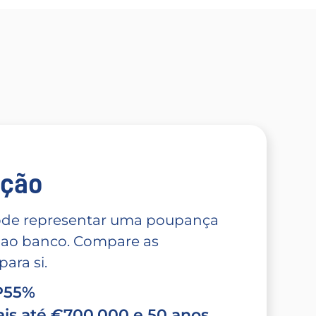
̧ão
 pode representar uma poupança
 ao banco. Compare as
ara si.
TP55%
is até €700.000 e 50 anos