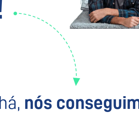
!
há,
nós conseguim