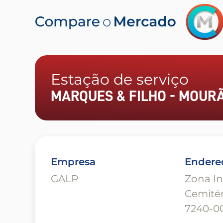
Estação de serviço
MARQUES & FILHO - MOUR
Empresa
Endere
GALP
Zona In
Cemitér
7240-0