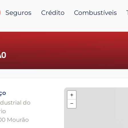
Seguros
Crédito
Combustíveis
ÃO
ço
+
dustrial do
−
io
00 Mourão