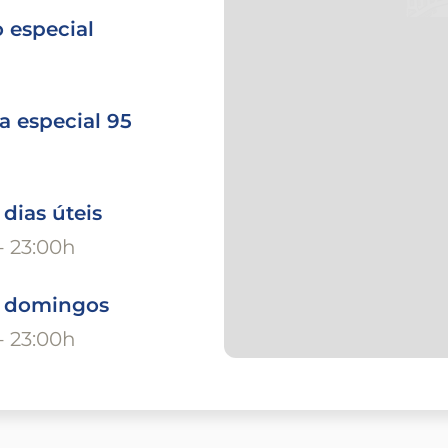
 especial
a especial 95
 dias úteis
- 23:00h
o domingos
- 23:00h