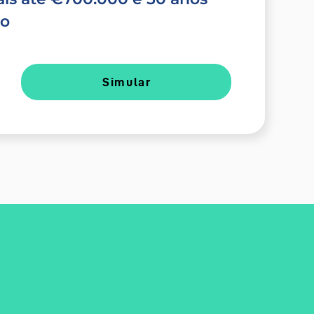
do
Simular