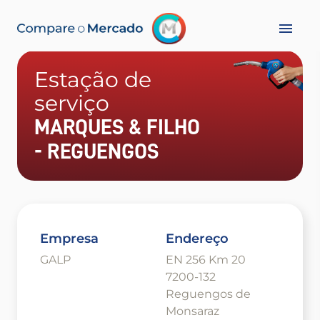
Estação de
serviço
MARQUES & FILHO
- REGUENGOS
Empresa
Endereço
GALP
EN 256 Km 20
7200-132
Reguengos de
Monsaraz