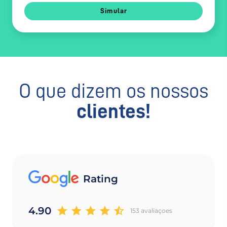
Simular
O que dizem os nossos
clientes!
Rating
4.90
153 avaliaçoes