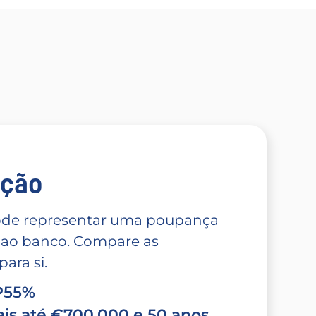
̧ão
 pode representar uma poupança
 ao banco. Compare as
ara si.
TP55%
is até €700.000 e 50 anos