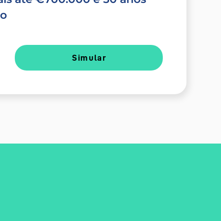
do
Simular