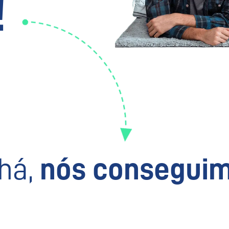
!
há,
nós conseguim