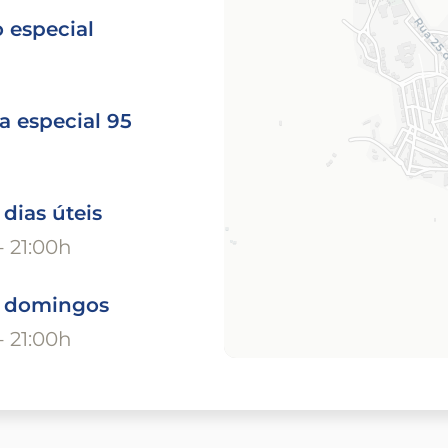
 especial
a especial 95
 dias úteis
- 21:00h
o domingos
- 21:00h