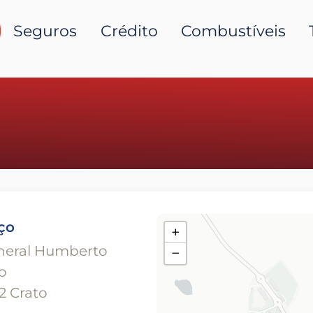
Seguros
Crédito
Combustíveis
ço
+
neral Humberto
−
o
2 Crato