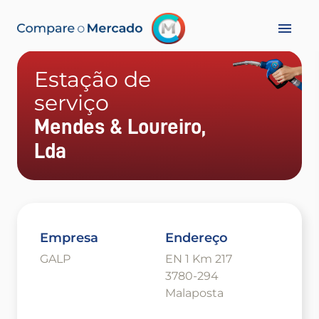
Estação de
serviço
Mendes & Loureiro,
Lda
Empresa
Endereço
GALP
EN 1 Km 217
3780-294
Malaposta