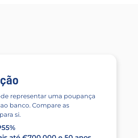
̧ão
 pode representar uma poupança
 ao banco. Compare as
ara si.
TP55%
is até €700.000 e 50 anos