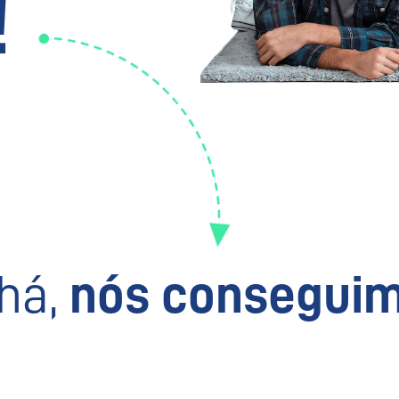
!
há,
nós conseguim