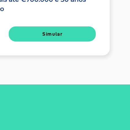
do
Simular