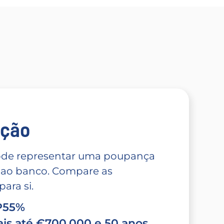
̧ão
 pode representar uma poupança
 ao banco. Compare as
ara si.
TP55%
is até €700.000 e 50 anos