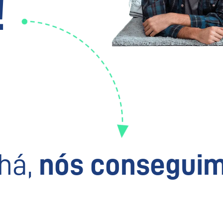
!
há,
nós conseguim