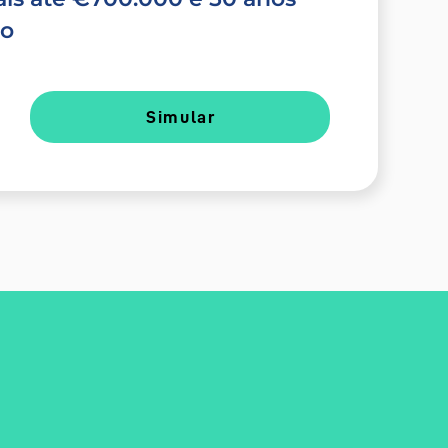
do
Simular