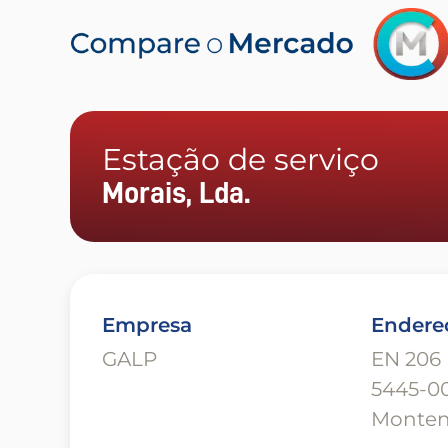
Estação de serviço
Morais, Lda.
Empresa
Endere
GALP
EN 206
5445-0
Monten