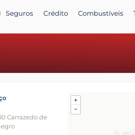
Seguros
Crédito
Combustíveis
ço
+
−
00 Carrazedo de
egro