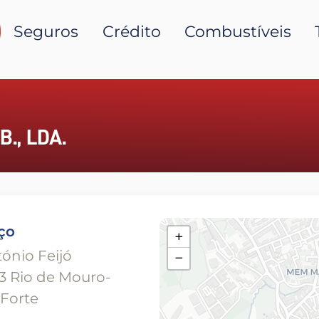
Seguros
Crédito
Combustíveis
., LDA.
ço
+
ónio Feijó
−
3 Rio de Mouro-
 Forte