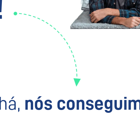
!
há,
nós conseguim