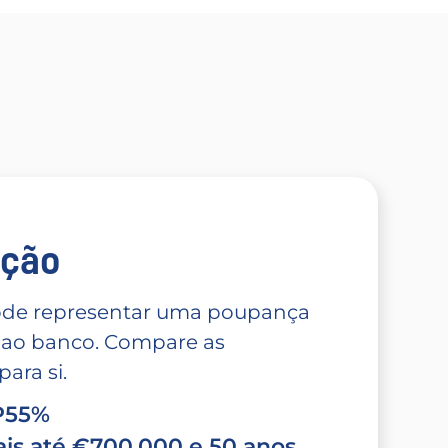
̧ão
 pode representar uma poupança
 ao banco. Compare as
ara si.
TP55%
is até €700.000 e 50 anos