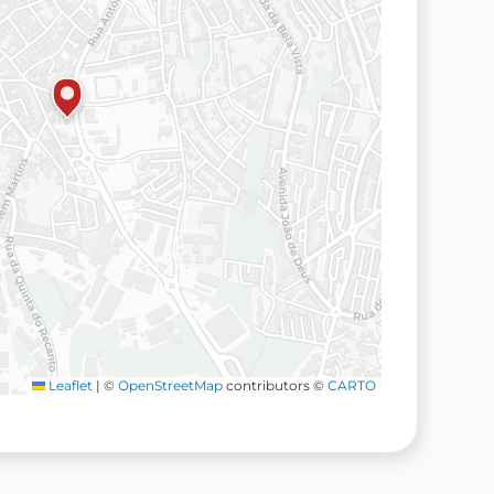
Leaflet
|
©
OpenStreetMap
contributors ©
CARTO