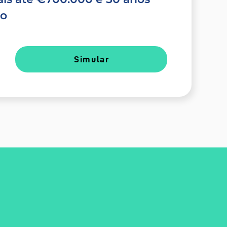
do
Simular