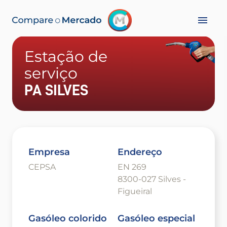
Estação de
serviço
PA SILVES
Empresa
Endereço
CEPSA
EN 269
8300-027 Silves -
Figueiral
Gasóleo colorido
Gasóleo especial