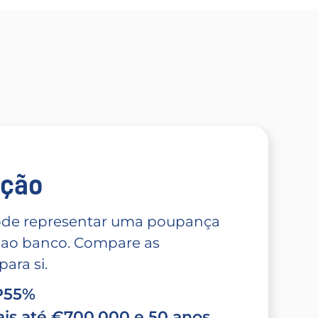
̧ão
 pode representar uma poupança
 ao banco. Compare as
ara si.
TP55%
is até €700.000 e 50 anos