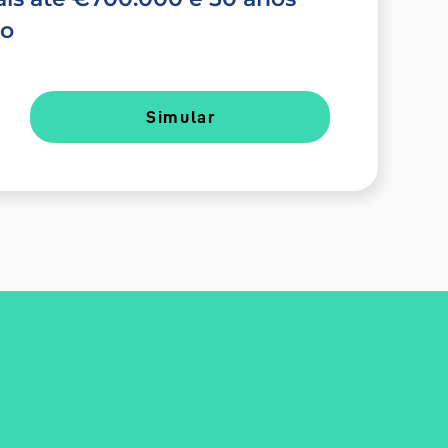
do
Simular