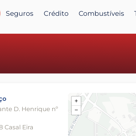
Seguros
Crédito
Combustíveis
ço
+
ante D. Henrique nº
−
8 Casal Eira