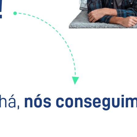
!
há,
nós conseguim