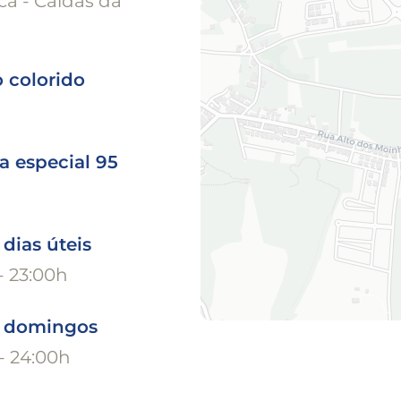
a - Caldas da
 colorido
a especial 95
 dias úteis
- 23:00h
o domingos
- 24:00h