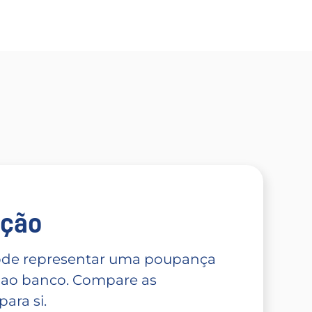
̧ão
 pode representar uma poupança
 ao banco. Compare as
ara si.