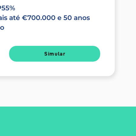
TP55%
is até €700.000 e 50 anos
do
Simular