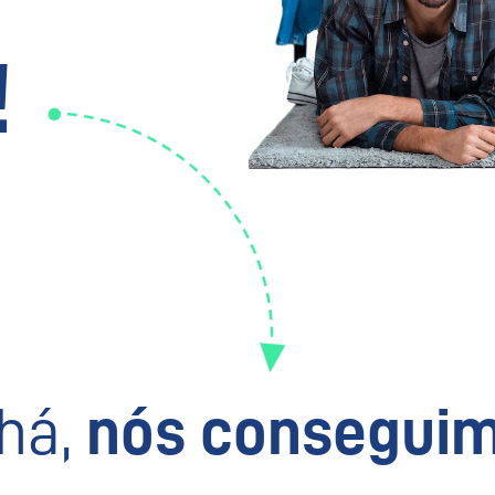
!
há,
nós conseguim