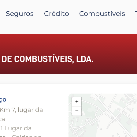
Seguros
Crédito
Combustíveis
DE COMBUSTÍVEIS, LDA.
ço
+
Km 7, lugar da
−
ca
1 Lugar da