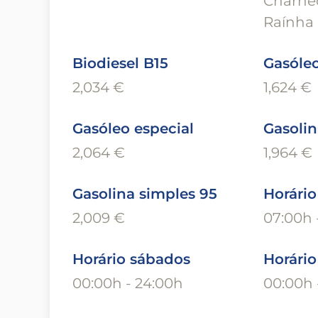
Charnec
Raínha
Biodiesel B15
Gasóleo
2,034 €
1,624 €
Gasóleo especial
Gasolin
2,064 €
1,964 €
Gasolina simples 95
Horário
2,009 €
07:00h 
Horário sábados
Horári
00:00h - 24:00h
00:00h 