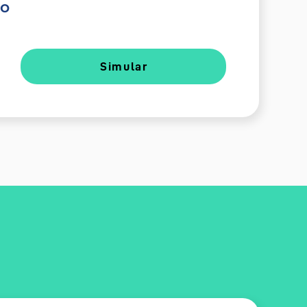
do
Simular