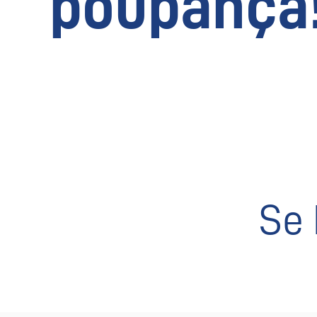
poupança
Se 