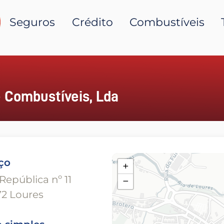
Seguros
Crédito
Combustíveis
e Combustíveis, Lda
ço
+
República nº 11
−
2 Loures