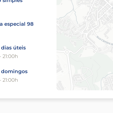
o simples
a especial 98
 dias úteis
- 21:00h
o domingos
- 21:00h