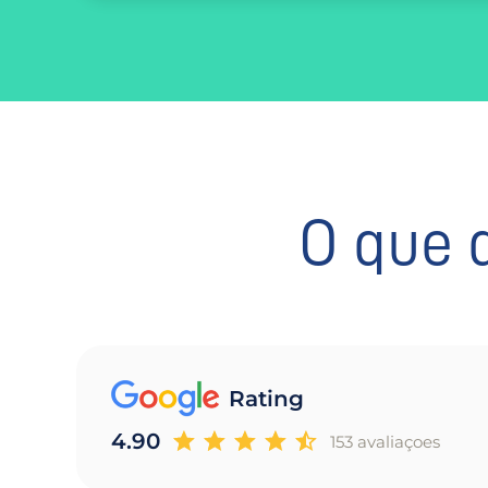
O que 
Rating
4.90
153 avaliaçoes