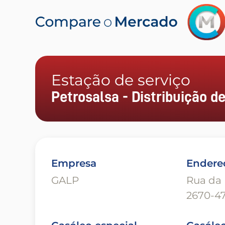
Estação de serviço
Petrosalsa - Distribuição d
Empresa
Endere
GALP
Rua da 
2670-47