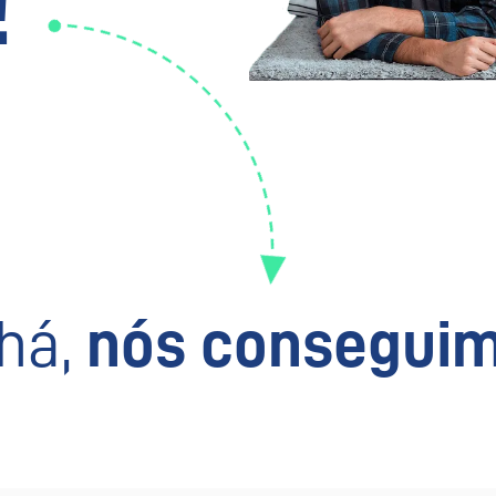
!
há,
nós conseguim