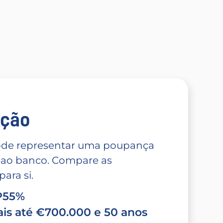
̧ão
 pode representar uma poupança
 ao banco. Compare as
ara si.
TP55%
is até €700.000 e 50 anos