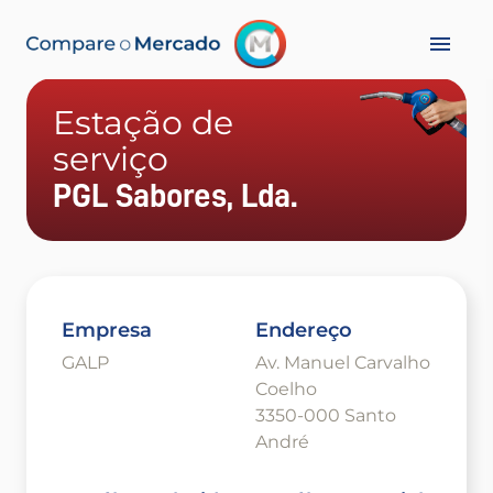
Estação de
serviço
PGL Sabores, Lda.
Empresa
Endereço
GALP
Av. Manuel Carvalho
Coelho
3350-000 Santo
André