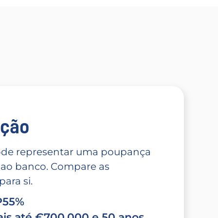
̧ão
 pode representar uma poupança
 ao banco. Compare as
ara si.
TP55%
is até €700.000 e 50 anos