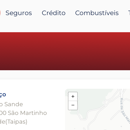
Seguros
Crédito
Combustíveis
ço
+
o Sande
−
00 São Martinho
e(Taipas)