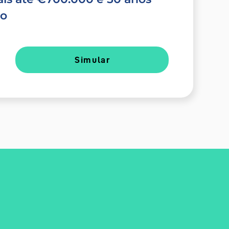
do
Simular