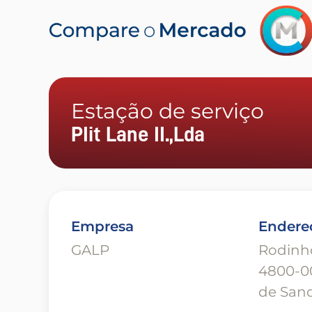
Estação de serviço
PIit Lane II.,Lda
Empresa
Endere
GALP
Rodinh
4800-0
de Sand