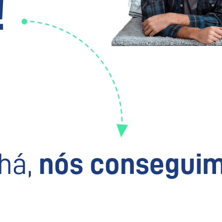
!
há,
nós conseguim