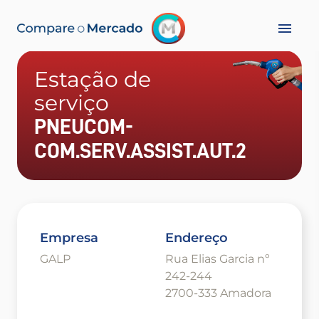
Estação de
serviço
PNEUCOM-
COM.SERV.ASSIST.AUT.2
Empresa
Endereço
GALP
Rua Elias Garcia nº
242-244
2700-333 Amadora