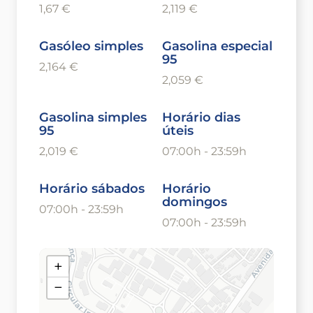
1,67 €
2,119 €
Gasóleo simples
Gasolina especial
95
2,164 €
2,059 €
Gasolina simples
Horário dias
95
úteis
2,019 €
07:00h - 23:59h
Horário sábados
Horário
domingos
07:00h - 23:59h
07:00h - 23:59h
+
−