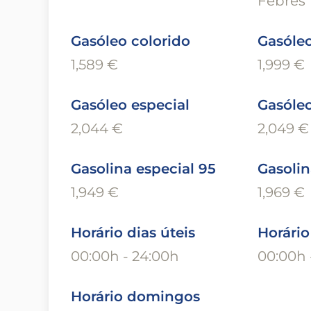
Febres
Gasóleo colorido
Gasóle
1,589 €
1,999 €
Gasóleo especial
Gasóle
2,044 €
2,049 €
Gasolina especial 95
Gasolin
1,949 €
1,969 €
Horário dias úteis
Horári
00:00h - 24:00h
00:00h 
Horário domingos