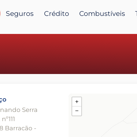
Seguros
Crédito
Combustíveis
ço
+
rnando Serra
−
 nº111
8 Barracão -