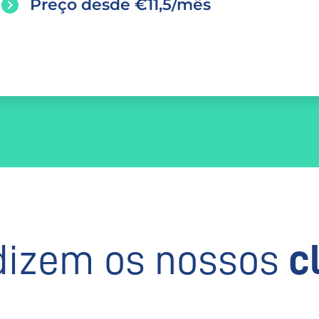
Preço desde €11,5/mês
dizem os nossos
c