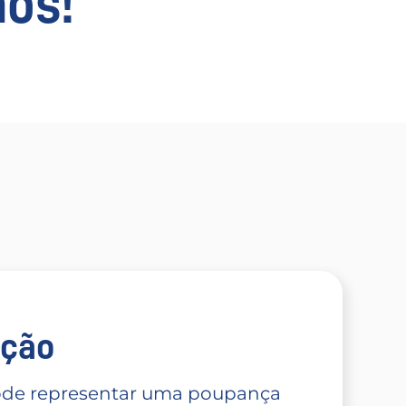
os!
̧ão
 pode representar uma poupança