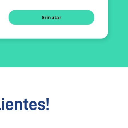
Simular
lientes!