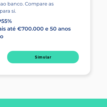
 ao banco. Compare as
ara si.
TP55%
is até €700.000 e 50 anos
do
Simular