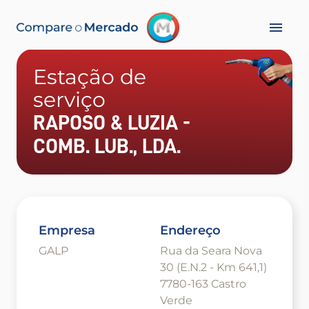
Estação de
serviço
RAPOSO & LUZIA -
COMB. LUB., LDA.
Empresa
Endereço
GALP
Rua da Seara Nova
30 (E.N.2 - Km 641,1)
7780-163 Castro
Verde