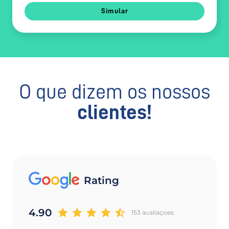
Simular
O que dizem os nossos
clientes!
Rating
4.90
153 avaliaçoes