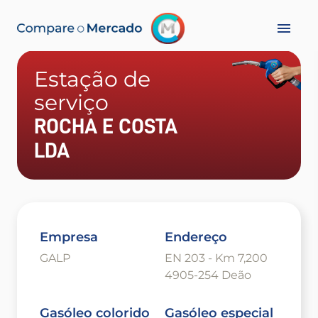
Estação de
serviço
ROCHA E COSTA
LDA
Empresa
Endereço
GALP
EN 203 - Km 7,200
4905-254 Deão
Gasóleo colorido
Gasóleo especial