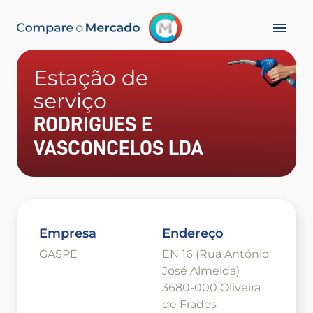
Estação de
serviço
RODRIGUES E
VASCONCELOS LDA
Empresa
Endereço
GASPE
EN 16 (Rua António
José Almeida)
3680-000 Oliveira
de Frades